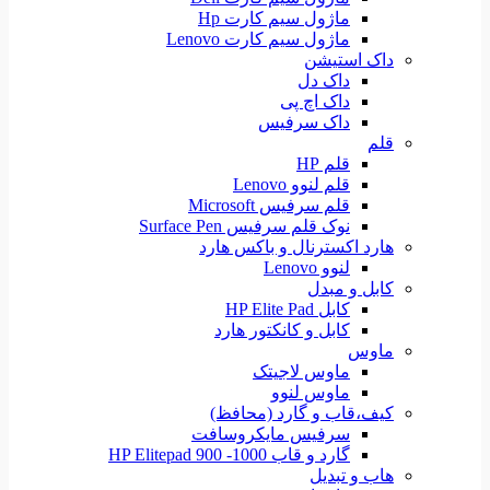
ماژول سیم کارت Hp
ماژول سیم کارت Lenovo
داک استیشن
داک دل
داک اچ پی
داک سرفیس
قلم
قلم HP
قلم لنوو Lenovo
قلم سرفیس Microsoft
نوک قلم سرفیس Surface Pen
هارد اکسترنال و باکس هارد
لنوو Lenovo
کابل و مبدل
کابل HP Elite Pad
کابل و کانکتور هارد
ماوس
ماوس لاجیتک
ماوس لنوو
کیف،قاب و گارد (محافظ)
سرفیس مایکروسافت
گارد و قاب HP Elitepad 900 -1000
هاب و تبدیل