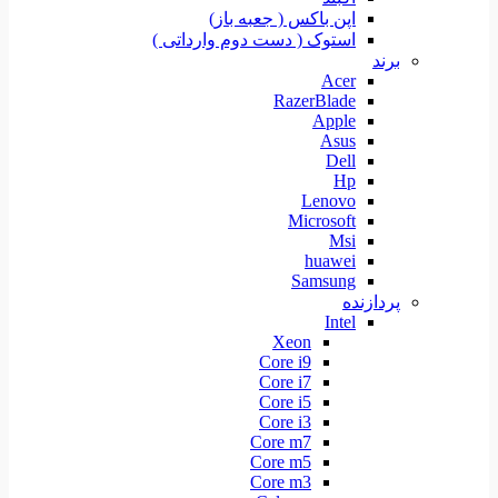
اپن باکس ( جعبه باز)
استوک ( دست دوم وارداتی )
برند
Acer
RazerBlade
Apple
Asus
Dell
Hp
Lenovo
Microsoft
Msi
huawei
Samsung
پردازنده
Intel
Xeon
Core i9
Core i7
Core i5
Core i3
Core m7
Core m5
Core m3