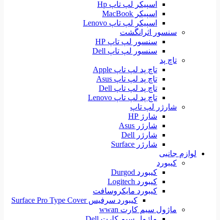
اسپیکر لپ تاپ Hp
اسپیکر MacBook
اسپیکر لپ تاپ Lenovo
سنسور اثرانگشت
سنسور لپ تاپ HP
سنسور لپ تاپ Dell
تاچ پد
تاچ پد لپ تاپ Apple
تاچ پد لپ تاپ Asus
تاچ پد لپ تاپ Dell
تاچ پد لپ تاپ Lenovo
شارژر لپ تاپ
شارژ HP
شارژر Asus
شارژر Dell
شارژر Surface
لوازم جانبی
کیبورد
کیبورد Durgod
کیبورد Logitech
کیبورد مایکروسافت
کیبورد سرفیس Surface Pro Type Cover
ماژول سیم کارت wwan
ماژول سیم کارت Dell