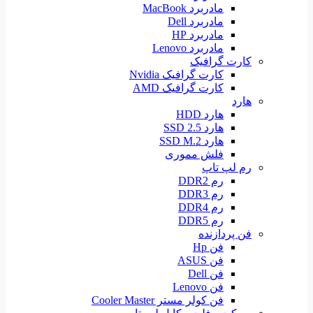
مادربرد MacBook
مادربرد Dell
مادربرد HP
مادربرد Lenovo
کارت گرافیک
کارت گرافیک Nvidia
کارت گرافیک AMD
هارد
هارد HDD
هارد SSD 2.5
هارد SSD M.2
فلش مموری
رم لپ تاپ
رم DDR2
رم DDR3
رم DDR4
رم DDR5
فن پردازنده
فن Hp
فن ASUS
فن Dell
فن Lenovo
فن کولر مستر Cooler Master