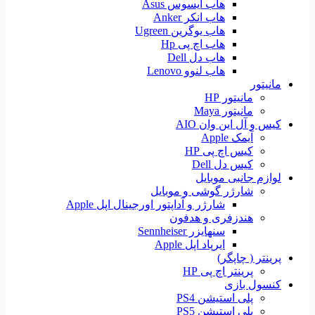
هاب ایسوس Asus
هاب انکر Anker
هاب یوگرین Ugreen
هاب اچ پی Hp
هاب دل Dell
هاب لنوو Lenovo
مانیتور
مانیتور HP
مانیتور Maya
کیس و آل این وان AIO
آیمک Apple
کیس اچ پی HP
کیس دل Dell
لوازم جانبی موبایل
شارژر گوشی و موبایل
شارژر و آداپتور اورجینال اپل Apple
هندزفری و هدفون
سنهایزر Sennheiser
ایرپاد اپل Apple
پرینتر ( چاپگر)
پرینتر اچ پی HP
کنسول بازی
پلی استیشن PS4
پلی استیشن PS5