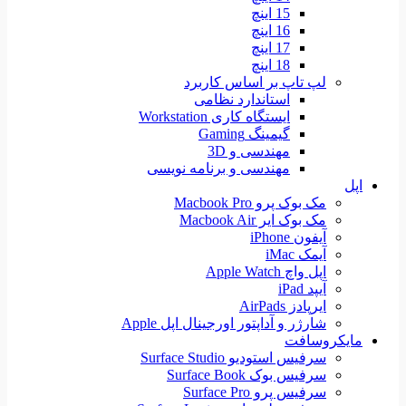
15 اینچ
16 اینچ
17 اینچ
18 اینچ
لپ تاپ بر اساس کاربرد
استاندارد نظامی
ایستگاه کاری Workstation
گیمینگ Gaming
مهندسی و 3D
مهندسی و برنامه نویسی
اپل
مک بوک پرو Macbook Pro
مک بوک ایر Macbook Air
آیفون iPhone
آیمک iMac
اپل واچ Apple Watch
آیپد iPad
ایرپادز AirPads
شارژر و آداپتور اورجینال اپل Apple
مایکروسافت
سرفیس استودیو Surface Studio
سرفیس بوک Surface Book
سرفیس پرو Surface Pro