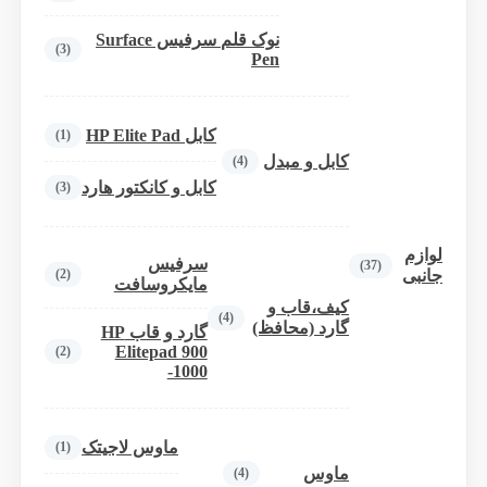
نوک قلم سرفیس Surface
(3)
Pen
کابل HP Elite Pad
(1)
کابل و مبدل
(4)
کابل و کانکتور هارد
(3)
لوازم
سرفیس
(37)
(2)
جانبی
مایکروسافت
کیف،قاب و
(4)
گارد (محافظ)
گارد و قاب HP
Elitepad 900
(2)
-1000
ماوس لاجیتک
(1)
ماوس
(4)