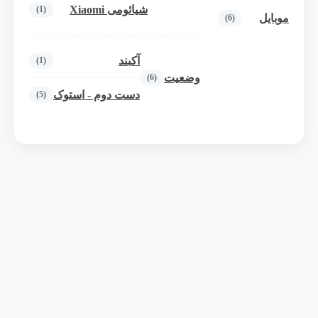
شیائومی Xiaomi
(1)
موبایل
(6)
آکبند
(1)
وضعیت
(6)
دست دوم - استوک
(5)