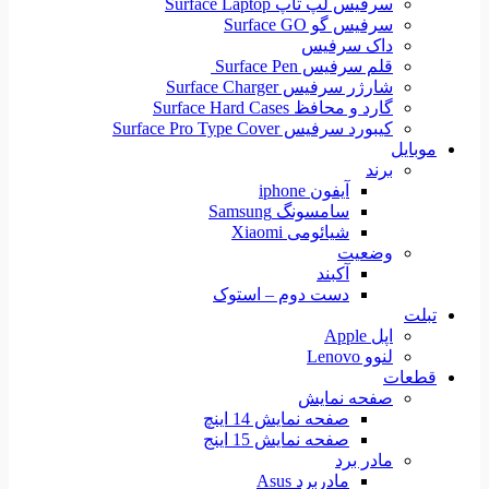
سرفیس لپ تاپ Surface Laptop
سرفیس گو Surface GO
داک سرفیس
قلم سرفیس Surface Pen
شارژر سرفیس Surface Charger
گارد و محافظ Surface Hard Cases
کیبورد سرفیس Surface Pro Type Cover
موبایل
برند
آیفون iphone
سامسونگ Samsung
شیائومی Xiaomi
وضعیت
آکبند
دست دوم – استوک
تبلت
اپل Apple
لنوو Lenovo
قطعات
صفحه نمایش
صفحه نمایش 14 اینچ
صفحه نمایش 15 اینج
مادر برد
مادربرد Asus