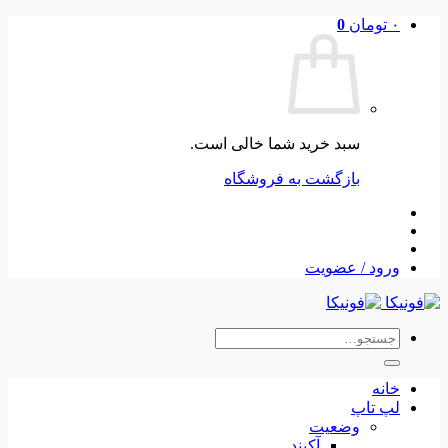
Skip
۰
تومان
0
to
content
سبد خرید شما خالی است.
بازگشت به فروشگاه
ورود / عضویت
جستجو
برای:
خانه
لپ تاپ
وضعیت
آکبند