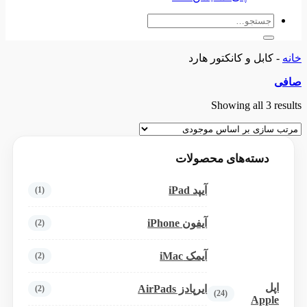
جستجو
برای:
خانه
-
کابل و کانکتور هارد
صافی
Showing all 3 results
دسته‌های محصولات
آیپد iPad
(1)
آیفون iPhone
(2)
آیمک iMac
(2)
اپل
ایرپادز AirPads
(2)
(24)
Apple