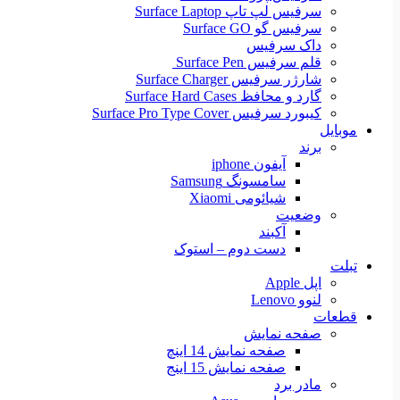
سرفیس لپ تاپ Surface Laptop
سرفیس گو Surface GO
داک سرفیس
قلم سرفیس Surface Pen
شارژر سرفیس Surface Charger
گارد و محافظ Surface Hard Cases
کیبورد سرفیس Surface Pro Type Cover
موبایل
برند
آیفون iphone
سامسونگ Samsung
شیائومی Xiaomi
وضعیت
آکبند
دست دوم – استوک
تبلت
اپل Apple
لنوو Lenovo
قطعات
صفحه نمایش
صفحه نمایش 14 اینچ
صفحه نمایش 15 اینج
مادر برد