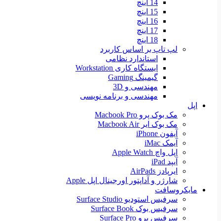
14 اینچ
15 اینچ
16 اینچ
17 اینچ
18 اینچ
لپ تاپ بر اساس کاربرد
استاندارد نظامی
ایستگاه کاری Workstation
گیمینگ Gaming
مهندسی و 3D
مهندسی و برنامه نویسی
اپل
مک بوک پرو Macbook Pro
مک بوک ایر Macbook Air
آیفون iPhone
آیمک iMac
اپل واچ Apple Watch
آیپد iPad
ایرپادز AirPads
شارژر و آداپتور اورجینال اپل Apple
مایکروسافت
سرفیس استودیو Surface Studio
سرفیس بوک Surface Book
سرفیس پرو Surface Pro