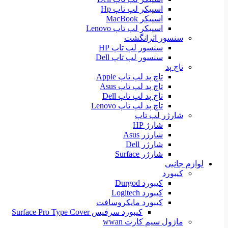
اسپیکر لپ تاپ Hp
اسپیکر MacBook
اسپیکر لپ تاپ Lenovo
سنسور اثرانگشت
سنسور لپ تاپ HP
سنسور لپ تاپ Dell
تاچ پد
تاچ پد لپ تاپ Apple
تاچ پد لپ تاپ Asus
تاچ پد لپ تاپ Dell
تاچ پد لپ تاپ Lenovo
شارژر لپ تاپ
شارژ HP
شارژر Asus
شارژر Dell
شارژر Surface
لوازم جانبی
کیبورد
کیبورد Durgod
کیبورد Logitech
کیبورد مایکروسافت
کیبورد سرفیس Surface Pro Type Cover
ماژول سیم کارت wwan