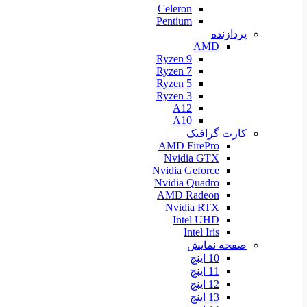
Celeron
Pentium
پردازنده
AMD
Ryzen 9
Ryzen 7
Ryzen 5
Ryzen 3
A12
A10
کارت گرافیک
AMD FirePro
Nvidia GTX
Nvidia Geforce
Nvidia Quadro
AMD Radeon
Nvidia RTX
Intel UHD
Intel Iris
صفحه نمایش
10 اینچ
11 اینچ
12 اینچ
13 اینچ