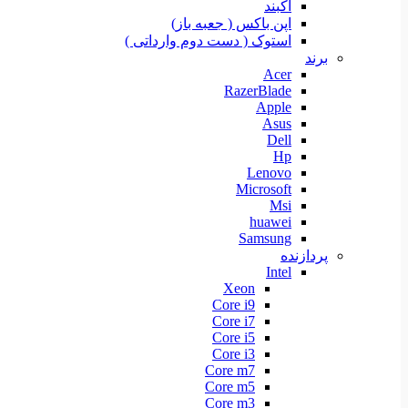
آکبند
اپن باکس ( جعبه باز)
استوک ( دست دوم وارداتی )
برند
Acer
RazerBlade
Apple
Asus
Dell
Hp
Lenovo
Microsoft
Msi
huawei
Samsung
پردازنده
Intel
Xeon
Core i9
Core i7
Core i5
Core i3
Core m7
Core m5
Core m3