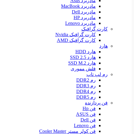
مادربرد Asus
مادربرد MacBook
مادربرد Dell
مادربرد HP
مادربرد Lenovo
کارت گرافیک
کارت گرافیک Nvidia
کارت گرافیک AMD
هارد
هارد HDD
هارد SSD 2.5
هارد SSD M.2
فلش مموری
رم لپ تاپ
رم DDR2
رم DDR3
رم DDR4
رم DDR5
فن پردازنده
فن Hp
فن ASUS
فن Dell
فن Lenovo
فن کولر مستر Cooler Master