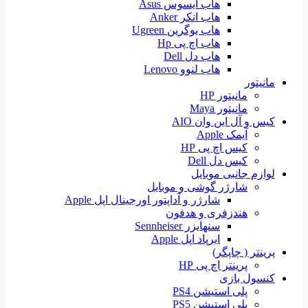
هاب ایسوس Asus
هاب انکر Anker
هاب یوگرین Ugreen
هاب اچ پی Hp
هاب دل Dell
هاب لنوو Lenovo
مانیتور
مانیتور HP
مانیتور Maya
کیس و آل این وان AIO
آیمک Apple
کیس اچ پی HP
کیس دل Dell
لوازم جانبی موبایل
شارژر گوشی و موبایل
شارژر و آداپتور اورجینال اپل Apple
هندزفری و هدفون
سنهایزر Sennheiser
ایرپاد اپل Apple
پرینتر ( چاپگر)
پرینتر اچ پی HP
کنسول بازی
پلی استیشن PS4
پلی استیشن PS5