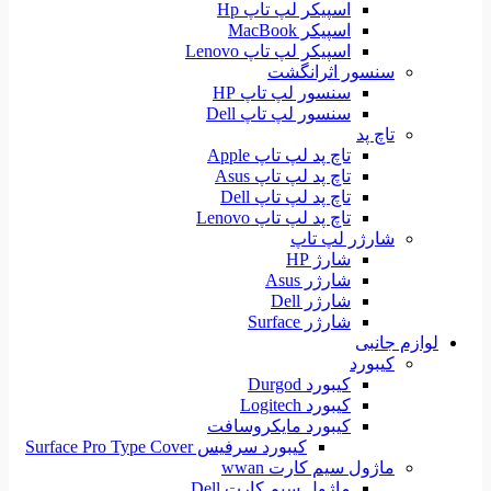
اسپیکر لپ تاپ Hp
اسپیکر MacBook
اسپیکر لپ تاپ Lenovo
سنسور اثرانگشت
سنسور لپ تاپ HP
سنسور لپ تاپ Dell
تاچ پد
تاچ پد لپ تاپ Apple
تاچ پد لپ تاپ Asus
تاچ پد لپ تاپ Dell
تاچ پد لپ تاپ Lenovo
شارژر لپ تاپ
شارژ HP
شارژر Asus
شارژر Dell
شارژر Surface
لوازم جانبی
کیبورد
کیبورد Durgod
کیبورد Logitech
کیبورد مایکروسافت
کیبورد سرفیس Surface Pro Type Cover
ماژول سیم کارت wwan
ماژول سیم کارت Dell