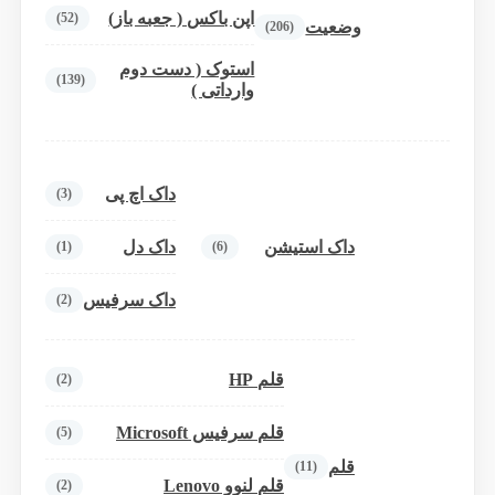
اپن باکس ( جعبه باز)
(52)
وضعیت
(206)
استوک ( دست دوم
(139)
وارداتی )
داک اچ پی
(3)
داک استیشن
داک دل
(1)
(6)
داک سرفیس
(2)
قلم HP
(2)
قلم سرفیس Microsoft
(5)
قلم
(11)
قلم لنوو Lenovo
(2)