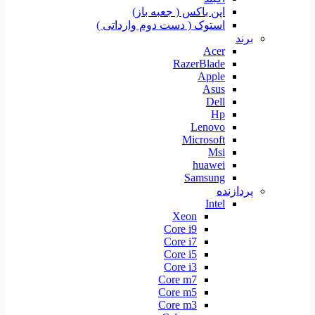
اپن باکس ( جعبه باز)
استوک ( دست دوم وارداتی )
برند
Acer
RazerBlade
Apple
Asus
Dell
Hp
Lenovo
Microsoft
Msi
huawei
Samsung
پردازنده
Intel
Xeon
Core i9
Core i7
Core i5
Core i3
Core m7
Core m5
Core m3