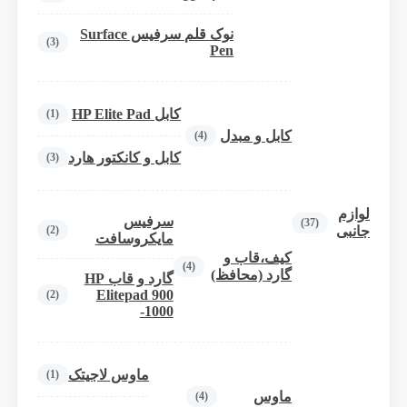
نوک قلم سرفیس Surface
(3)
Pen
کابل HP Elite Pad
(1)
کابل و مبدل
(4)
کابل و کانکتور هارد
(3)
لوازم
سرفیس
(37)
(2)
جانبی
مایکروسافت
کیف،قاب و
(4)
گارد (محافظ)
گارد و قاب HP
Elitepad 900
(2)
-1000
ماوس لاجیتک
(1)
ماوس
(4)