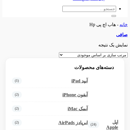
جستجو
برای:
خانه
-
هاب اچ پی Hp
صافی
نمایش یک نتیجه
دسته‌های محصولات
آیپد iPad
(1)
آیفون iPhone
(2)
آیمک iMac
(2)
اپل
ایرپادز AirPads
(2)
(24)
Apple