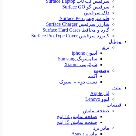
سرفیس لپ تاپ Surface Laptop
سرفیس گو Surface GO
داک سرفیس
قلم سرفیس Surface Pen
شارژر سرفیس Surface Charger
گارد و محافظ Surface Hard Cases
کیبورد سرفیس Surface Pro Type Cover
موبایل
برند
آیفون iphone
سامسونگ Samsung
شیائومی Xiaomi
وضعیت
آکبند
دست دوم – استوک
تبلت
اپل Apple
لنوو Lenovo
قطعات
صفحه نمایش
صفحه نمایش 14 اینچ
صفحه نمایش 15 اینج
مادر برد
مادربرد Asus