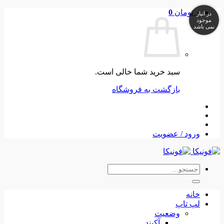
Skip
۰
تومان
0
در انبار
to
موجود
نمی باشد
content
سبد خرید شما خالی است.
بازگشت به فروشگاه
ورود / عضویت
جستجو
برای:
خانه
لپ تاپ
وضعیت
آکبند