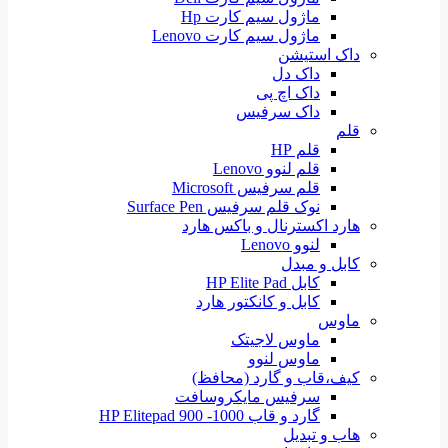
ماژول سیم کارت Hp
ماژول سیم کارت Lenovo
داک استیشن
داک دل
داک اچ پی
داک سرفیس
قلم
قلم HP
قلم لنوو Lenovo
قلم سرفیس Microsoft
نوک قلم سرفیس Surface Pen
هارد اکسترنال و باکس هارد
لنوو Lenovo
کابل و مبدل
کابل HP Elite Pad
کابل و کانکتور هارد
ماوس
ماوس لاجیتک
ماوس لنوو
کیف،قاب و گارد (محافظ)
سرفیس مایکروسافت
گارد و قاب HP Elitepad 900 -1000
هاب و تبدیل