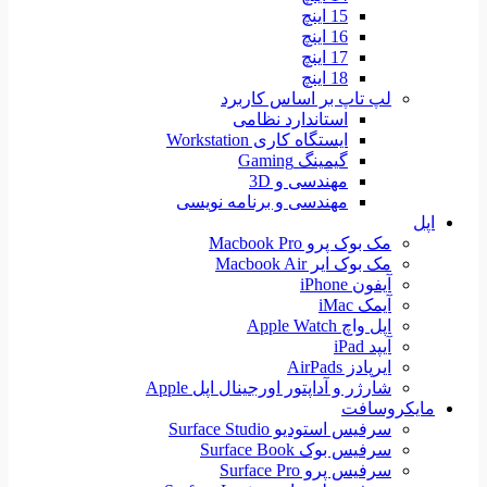
15 اینچ
16 اینچ
17 اینچ
18 اینچ
لپ تاپ بر اساس کاربرد
استاندارد نظامی
ایستگاه کاری Workstation
گیمینگ Gaming
مهندسی و 3D
مهندسی و برنامه نویسی
اپل
مک بوک پرو Macbook Pro
مک بوک ایر Macbook Air
آیفون iPhone
آیمک iMac
اپل واچ Apple Watch
آیپد iPad
ایرپادز AirPads
شارژر و آداپتور اورجینال اپل Apple
مایکروسافت
سرفیس استودیو Surface Studio
سرفیس بوک Surface Book
سرفیس پرو Surface Pro