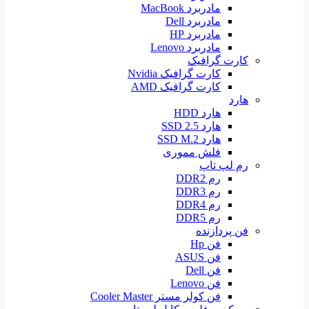
مادربرد MacBook
مادربرد Dell
مادربرد HP
مادربرد Lenovo
کارت گرافیک
کارت گرافیک Nvidia
کارت گرافیک AMD
هارد
هارد HDD
هارد SSD 2.5
هارد SSD M.2
فلش مموری
رم لپ تاپ
رم DDR2
رم DDR3
رم DDR4
رم DDR5
فن پردازنده
فن Hp
فن ASUS
فن Dell
فن Lenovo
فن کولر مستر Cooler Master