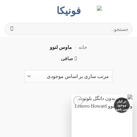
Ski
t
conten
جستجو
برای:
خانه
-
ماوس لنوو
صافی
در انبار
موجود
نمی باشد
افزودن
به
علاقه
مندی
ها