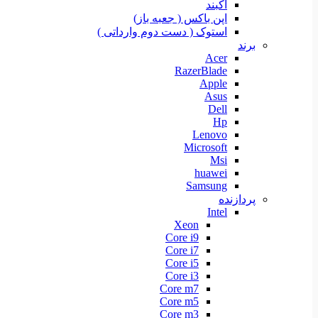
آکبند
اپن باکس ( جعبه باز)
استوک ( دست دوم وارداتی )
برند
Acer
RazerBlade
Apple
Asus
Dell
Hp
Lenovo
Microsoft
Msi
huawei
Samsung
پردازنده
Intel
Xeon
Core i9
Core i7
Core i5
Core i3
Core m7
Core m5
Core m3