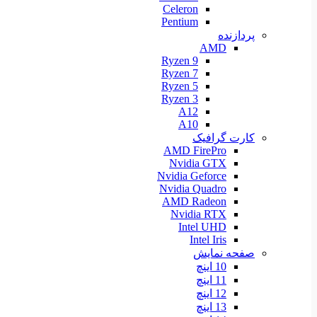
Celeron
Pentium
پردازنده
AMD
Ryzen 9
Ryzen 7
Ryzen 5
Ryzen 3
A12
A10
کارت گرافیک
AMD FirePro
Nvidia GTX
Nvidia Geforce
Nvidia Quadro
AMD Radeon
Nvidia RTX
Intel UHD
Intel Iris
صفحه نمایش
10 اینچ
11 اینچ
12 اینچ
13 اینچ