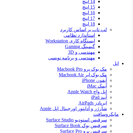
14 اینچ
15 اینچ
16 اینچ
17 اینچ
18 اینچ
لپ تاپ بر اساس کاربرد
استاندارد نظامی
ایستگاه کاری Workstation
گیمینگ Gaming
مهندسی و 3D
مهندسی و برنامه نویسی
اپل
مک بوک پرو Macbook Pro
مک بوک ایر Macbook Air
آیفون iPhone
آیمک iMac
اپل واچ Apple Watch
آیپد iPad
ایرپادز AirPads
شارژر و آداپتور اورجینال اپل Apple
مایکروسافت
سرفیس استودیو Surface Studio
سرفیس بوک Surface Book
سرفیس پرو Surface Pro