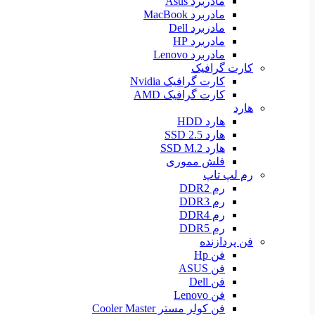
مادربرد Asus
مادربرد MacBook
مادربرد Dell
مادربرد HP
مادربرد Lenovo
کارت گرافیک
کارت گرافیک Nvidia
کارت گرافیک AMD
هارد
هارد HDD
هارد SSD 2.5
هارد SSD M.2
فلش مموری
رم لپ تاپ
رم DDR2
رم DDR3
رم DDR4
رم DDR5
فن پردازنده
فن Hp
فن ASUS
فن Dell
فن Lenovo
فن کولر مستر Cooler Master