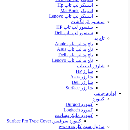
اسپیکر لپ تاپ Hp
اسپیکر MacBook
اسپیکر لپ تاپ Lenovo
سنسور اثرانگشت
سنسور لپ تاپ HP
سنسور لپ تاپ Dell
تاچ پد
تاچ پد لپ تاپ Apple
تاچ پد لپ تاپ Asus
تاچ پد لپ تاپ Dell
تاچ پد لپ تاپ Lenovo
شارژر لپ تاپ
شارژ HP
شارژر Asus
شارژر Dell
شارژر Surface
لوازم جانبی
کیبورد
کیبورد Durgod
کیبورد Logitech
کیبورد مایکروسافت
کیبورد سرفیس Surface Pro Type Cover
ماژول سیم کارت wwan