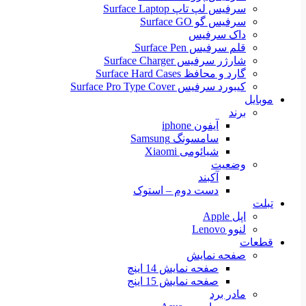
سرفیس لپ تاپ Surface Laptop
سرفیس گو Surface GO
داک سرفیس
قلم سرفیس Surface Pen
شارژر سرفیس Surface Charger
گارد و محافظ Surface Hard Cases
کیبورد سرفیس Surface Pro Type Cover
موبایل
برند
آیفون iphone
سامسونگ Samsung
شیائومی Xiaomi
وضعیت
آکبند
دست دوم – استوک
تبلت
اپل Apple
لنوو Lenovo
قطعات
صفحه نمایش
صفحه نمایش 14 اینچ
صفحه نمایش 15 اینج
مادر برد