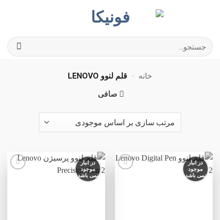
Ski
t
conten
جستجو
برای:
خانه
-
قلم لنوو LENOVO
صافی
در انبار
در انبار
موجود
موجود
نمی باشد
نمی باشد
افزودن
افزودن
به
به
علاقه
علاقه
مندی
مندی
ها
ها