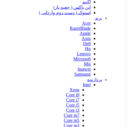
آکبند
اپن باکس ( جعبه باز)
استوک ( دست دوم وارداتی )
برند
Acer
RazerBlade
Apple
Asus
Dell
Hp
Lenovo
Microsoft
Msi
huawei
Samsung
پردازنده
Intel
Xeon
Core i9
Core i7
Core i5
Core i3
Core m7
Core m5
Core m3