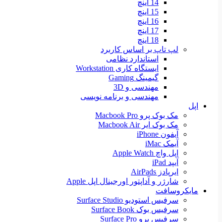
14 اینچ
15 اینچ
16 اینچ
17 اینچ
18 اینچ
لپ تاپ بر اساس کاربرد
استاندارد نظامی
ایستگاه کاری Workstation
گیمینگ Gaming
مهندسی و 3D
مهندسی و برنامه نویسی
اپل
مک بوک پرو Macbook Pro
مک بوک ایر Macbook Air
آیفون iPhone
آیمک iMac
اپل واچ Apple Watch
آیپد iPad
ایرپادز AirPads
شارژر و آداپتور اورجینال اپل Apple
مایکروسافت
سرفیس استودیو Surface Studio
سرفیس بوک Surface Book
سرفیس پرو Surface Pro