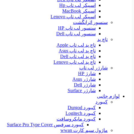
اسپیکر لپ تاپ Hp
اسپیکر MacBook
اسپیکر لپ تاپ Lenovo
سنسور اثرانگشت
سنسور لپ تاپ HP
سنسور لپ تاپ Dell
تاچ پد
تاچ پد لپ تاپ Apple
تاچ پد لپ تاپ Asus
تاچ پد لپ تاپ Dell
تاچ پد لپ تاپ Lenovo
شارژر لپ تاپ
شارژ HP
شارژر Asus
شارژر Dell
شارژر Surface
لوازم جانبی
کیبورد
کیبورد Durgod
کیبورد Logitech
کیبورد مایکروسافت
کیبورد سرفیس Surface Pro Type Cover
ماژول سیم کارت wwan