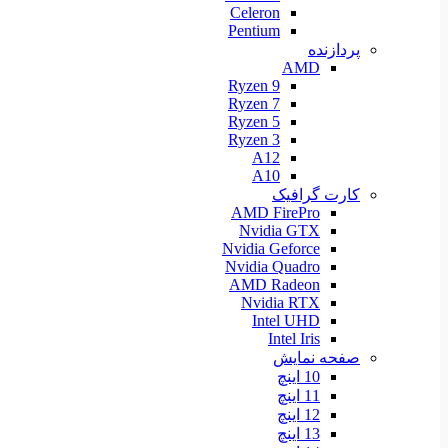
Celeron
Pentium
پردازنده
AMD
Ryzen 9
Ryzen 7
Ryzen 5
Ryzen 3
A12
A10
کارت گرافیک
AMD FirePro
Nvidia GTX
Nvidia Geforce
Nvidia Quadro
AMD Radeon
Nvidia RTX
Intel UHD
Intel Iris
صفحه نمایش
10 اینچ
11 اینچ
12 اینچ
13 اینچ