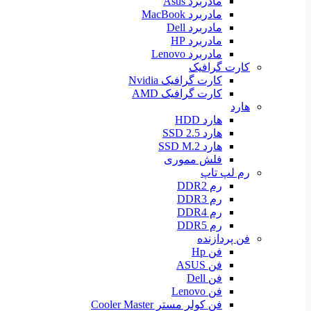
مادربرد Asus
مادربرد MacBook
مادربرد Dell
مادربرد HP
مادربرد Lenovo
کارت گرافیک
کارت گرافیک Nvidia
کارت گرافیک AMD
هارد
هارد HDD
هارد SSD 2.5
هارد SSD M.2
فلش مموری
رم لپ تاپ
رم DDR2
رم DDR3
رم DDR4
رم DDR5
فن پردازنده
فن Hp
فن ASUS
فن Dell
فن Lenovo
فن کولر مستر Cooler Master