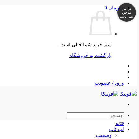
Skip
۰
تومان
0
در انبار
to
موجود
نمی باشد
content
سبد خرید شما خالی است.
بازگشت به فروشگاه
ورود / عضویت
جستجو
برای:
خانه
لپ تاپ
وضعیت