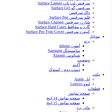
سرفیس لپ تاپ Surface Laptop
سرفیس گو Surface GO
داک سرفیس
قلم سرفیس Surface Pen
شارژر سرفیس Surface Charger
گارد و محافظ Surface Hard Cases
کیبورد سرفیس Surface Pro Type Cover
موبایل
برند
آیفون iphone
سامسونگ Samsung
شیائومی Xiaomi
وضعیت
آکبند
دست دوم – استوک
تبلت
اپل Apple
لنوو Lenovo
قطعات
صفحه نمایش
صفحه نمایش 14 اینچ
صفحه نمایش 15 اینج
مادر برد