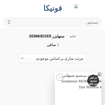
Ski
t
conten
جستجو
برای:
خانه
-
سنهایزر SENNHEISER
صافی
در انبار
موجود
نمی باشد
افزودن
به
علاقه
مندی
ها