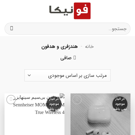
Ski
t
conten
جستجو
برای:
خانه
-
هندزفری و هدفون
صافی
در انبار
در انبار
موجود
موجود
افزودن
افزودن
نمی باشد
نمی باشد
به
به
علاقه
علاقه
مندی
مندی
ها
ها