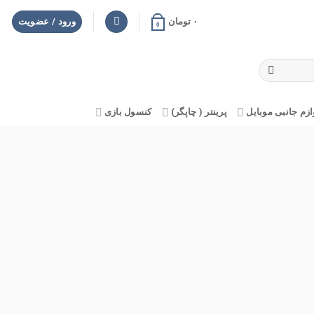
۰
تومان
ورود / عضویت
0
ازم جانبی موبایل
پرینتر ( چاپگر)
کنسول بازی