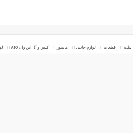
تبلت
قطعات
لوازم جانبی
مانیتور
کیس و آل این وان AIO
لو