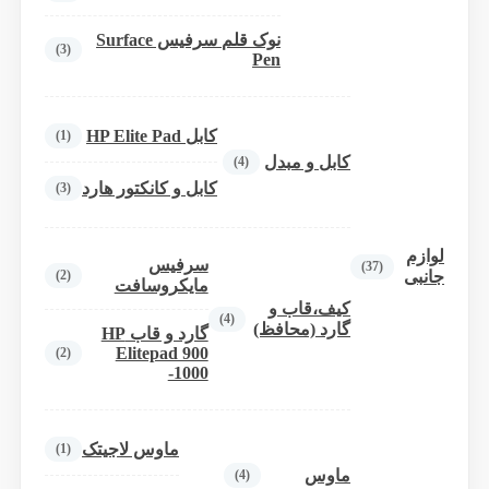
نوک قلم سرفیس Surface
(3)
Pen
کابل HP Elite Pad
(1)
کابل و مبدل
(4)
کابل و کانکتور هارد
(3)
لوازم
سرفیس
(37)
(2)
جانبی
مایکروسافت
کیف،قاب و
(4)
گارد (محافظ)
گارد و قاب HP
Elitepad 900
(2)
-1000
ماوس لاجیتک
(1)
ماوس
(4)