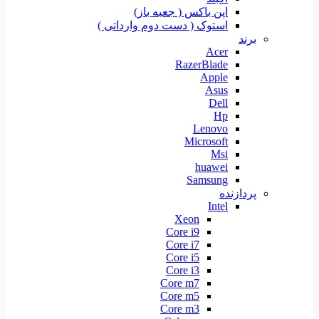
اپن باکس ( جعبه باز)
استوک ( دست دوم وارداتی )
برند
Acer
RazerBlade
Apple
Asus
Dell
Hp
Lenovo
Microsoft
Msi
huawei
Samsung
پردازنده
Intel
Xeon
Core i9
Core i7
Core i5
Core i3
Core m7
Core m5
Core m3