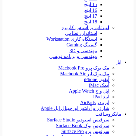
15 اینچ
16 اینچ
17 اینچ
18 اینچ
لپ تاپ بر اساس کاربرد
استاندارد نظامی
ایستگاه کاری Workstation
گیمینگ Gaming
مهندسی و 3D
مهندسی و برنامه نویسی
اپل
مک بوک پرو Macbook Pro
مک بوک ایر Macbook Air
آیفون iPhone
آیمک iMac
اپل واچ Apple Watch
آیپد iPad
ایرپادز AirPads
شارژر و آداپتور اورجینال اپل Apple
مایکروسافت
سرفیس استودیو Surface Studio
سرفیس بوک Surface Book
سرفیس پرو Surface Pro