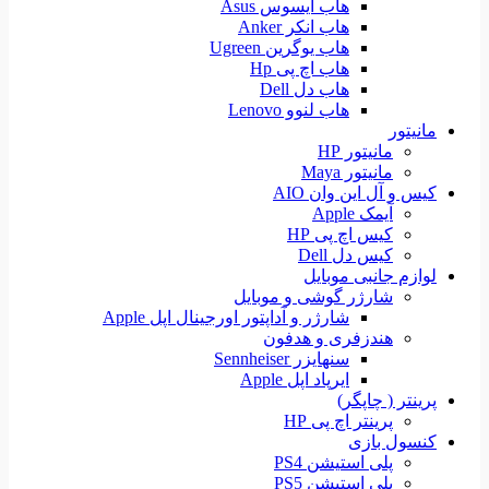
هاب ایسوس Asus
هاب انکر Anker
هاب یوگرین Ugreen
هاب اچ پی Hp
هاب دل Dell
هاب لنوو Lenovo
مانیتور
مانیتور HP
مانیتور Maya
کیس و آل این وان AIO
آیمک Apple
کیس اچ پی HP
کیس دل Dell
لوازم جانبی موبایل
شارژر گوشی و موبایل
شارژر و آداپتور اورجینال اپل Apple
هندزفری و هدفون
سنهایزر Sennheiser
ایرپاد اپل Apple
پرینتر ( چاپگر)
پرینتر اچ پی HP
کنسول بازی
پلی استیشن PS4
پلی استیشن PS5