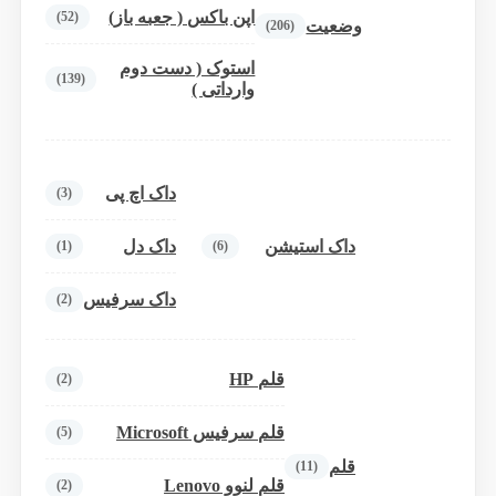
اپن باکس ( جعبه باز)
(52)
وضعیت
(206)
استوک ( دست دوم
(139)
وارداتی )
داک اچ پی
(3)
داک استیشن
داک دل
(1)
(6)
داک سرفیس
(2)
قلم HP
(2)
قلم سرفیس Microsoft
(5)
قلم
(11)
قلم لنوو Lenovo
(2)