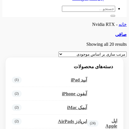
جستجو
برای:
خانه
-
Nvidia RTX
صافی
Showing all 20 results
دسته‌های محصولات
آیپد iPad
(1)
آیفون iPhone
(2)
آیمک iMac
(2)
اپل
ایرپادز AirPads
(2)
(24)
Apple