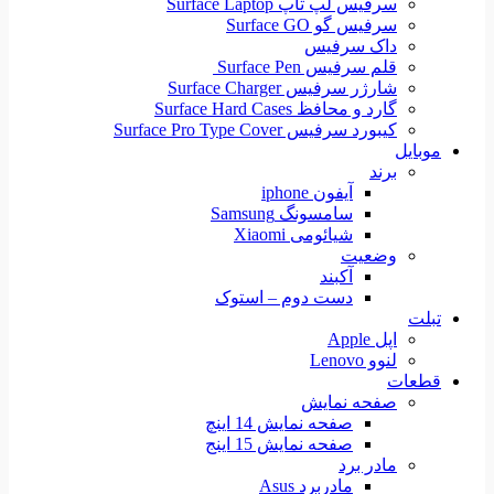
سرفیس لپ تاپ Surface Laptop
سرفیس گو Surface GO
داک سرفیس
قلم سرفیس Surface Pen
شارژر سرفیس Surface Charger
گارد و محافظ Surface Hard Cases
کیبورد سرفیس Surface Pro Type Cover
موبایل
برند
آیفون iphone
سامسونگ Samsung
شیائومی Xiaomi
وضعیت
آکبند
دست دوم – استوک
تبلت
اپل Apple
لنوو Lenovo
قطعات
صفحه نمایش
صفحه نمایش 14 اینچ
صفحه نمایش 15 اینج
مادر برد
مادربرد Asus