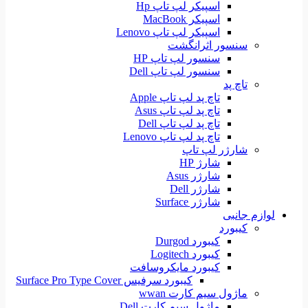
اسپیکر لپ تاپ Hp
اسپیکر MacBook
اسپیکر لپ تاپ Lenovo
سنسور اثرانگشت
سنسور لپ تاپ HP
سنسور لپ تاپ Dell
تاچ پد
تاچ پد لپ تاپ Apple
تاچ پد لپ تاپ Asus
تاچ پد لپ تاپ Dell
تاچ پد لپ تاپ Lenovo
شارژر لپ تاپ
شارژ HP
شارژر Asus
شارژر Dell
شارژر Surface
لوازم جانبی
کیبورد
کیبورد Durgod
کیبورد Logitech
کیبورد مایکروسافت
کیبورد سرفیس Surface Pro Type Cover
ماژول سیم کارت wwan
ماژول سیم کارت Dell