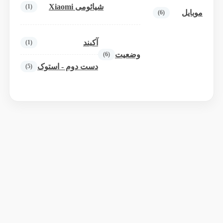
شیائومی Xiaomi
(1)
موبایل
(6)
آکبند
(1)
وضعیت
(6)
دست دوم - استوک
(5)