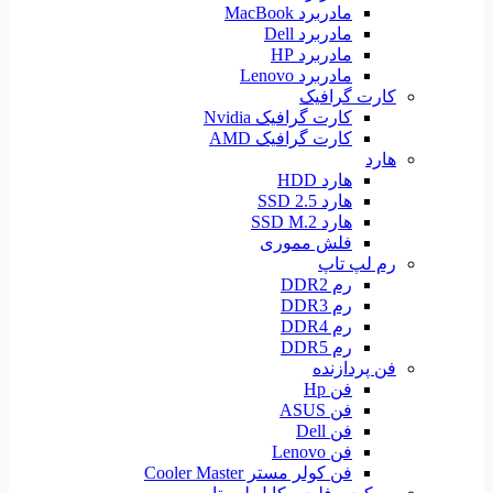
مادربرد MacBook
مادربرد Dell
مادربرد HP
مادربرد Lenovo
کارت گرافیک
کارت گرافیک Nvidia
کارت گرافیک AMD
هارد
هارد HDD
هارد SSD 2.5
هارد SSD M.2
فلش مموری
رم لپ تاپ
رم DDR2
رم DDR3
رم DDR4
رم DDR5
فن پردازنده
فن Hp
فن ASUS
فن Dell
فن Lenovo
فن کولر مستر Cooler Master