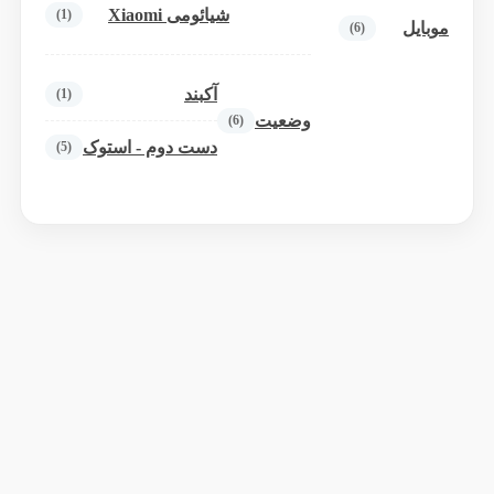
شیائومی Xiaomi
(1)
موبایل
(6)
آکبند
(1)
وضعیت
(6)
دست دوم - استوک
(5)