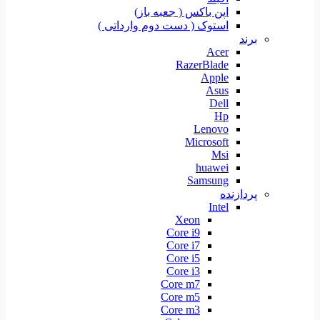
اپن باکس ( جعبه باز)
استوک ( دست دوم وارداتی )
برند
Acer
RazerBlade
Apple
Asus
Dell
Hp
Lenovo
Microsoft
Msi
huawei
Samsung
پردازنده
Intel
Xeon
Core i9
Core i7
Core i5
Core i3
Core m7
Core m5
Core m3