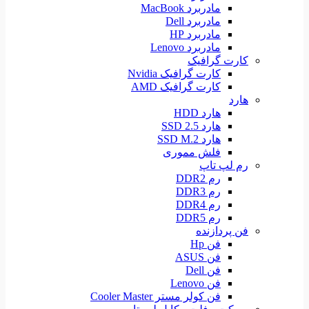
مادربرد MacBook
مادربرد Dell
مادربرد HP
مادربرد Lenovo
کارت گرافیک
کارت گرافیک Nvidia
کارت گرافیک AMD
هارد
هارد HDD
هارد SSD 2.5
هارد SSD M.2
فلش مموری
رم لپ تاپ
رم DDR2
رم DDR3
رم DDR4
رم DDR5
فن پردازنده
فن Hp
فن ASUS
فن Dell
فن Lenovo
فن کولر مستر Cooler Master