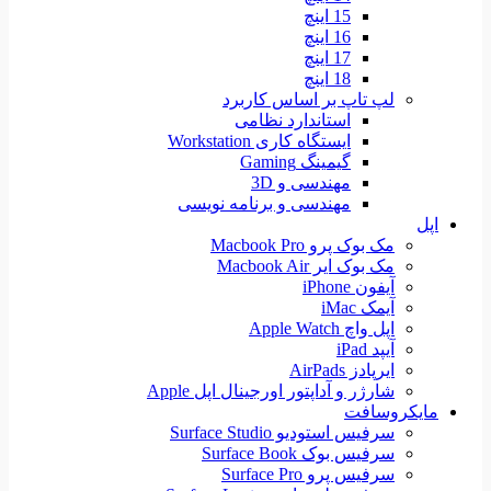
15 اینچ
16 اینچ
17 اینچ
18 اینچ
لپ تاپ بر اساس کاربرد
استاندارد نظامی
ایستگاه کاری Workstation
گیمینگ Gaming
مهندسی و 3D
مهندسی و برنامه نویسی
اپل
مک بوک پرو Macbook Pro
مک بوک ایر Macbook Air
آیفون iPhone
آیمک iMac
اپل واچ Apple Watch
آیپد iPad
ایرپادز AirPads
شارژر و آداپتور اورجینال اپل Apple
مایکروسافت
سرفیس استودیو Surface Studio
سرفیس بوک Surface Book
سرفیس پرو Surface Pro