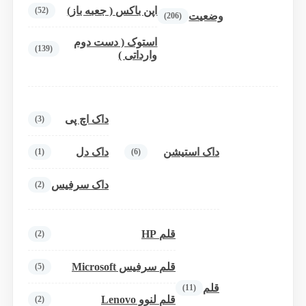
اپن باکس ( جعبه باز)
(52)
وضعیت
(206)
استوک ( دست دوم
(139)
وارداتی )
داک اچ پی
(3)
داک استیشن
داک دل
(1)
(6)
داک سرفیس
(2)
قلم HP
(2)
قلم سرفیس Microsoft
(5)
قلم
(11)
قلم لنوو Lenovo
(2)