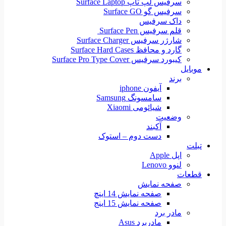
سرفیس لپ تاپ Surface Laptop
سرفیس گو Surface GO
داک سرفیس
قلم سرفیس Surface Pen
شارژر سرفیس Surface Charger
گارد و محافظ Surface Hard Cases
کیبورد سرفیس Surface Pro Type Cover
موبایل
برند
آیفون iphone
سامسونگ Samsung
شیائومی Xiaomi
وضعیت
آکبند
دست دوم – استوک
تبلت
اپل Apple
لنوو Lenovo
قطعات
صفحه نمایش
صفحه نمایش 14 اینچ
صفحه نمایش 15 اینج
مادر برد
مادربرد Asus