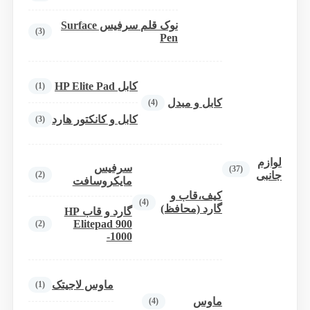
نوک قلم سرفیس Surface
(3)
Pen
کابل HP Elite Pad
(1)
کابل و مبدل
(4)
کابل و کانکتور هارد
(3)
لوازم
سرفیس
(37)
(2)
جانبی
مایکروسافت
کیف،قاب و
(4)
گارد (محافظ)
گارد و قاب HP
Elitepad 900
(2)
-1000
ماوس لاجیتک
(1)
ماوس
(4)