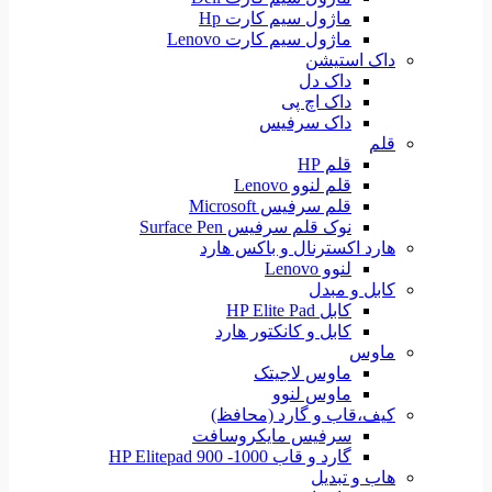
ماژول سیم کارت Hp
ماژول سیم کارت Lenovo
داک استیشن
داک دل
داک اچ پی
داک سرفیس
قلم
قلم HP
قلم لنوو Lenovo
قلم سرفیس Microsoft
نوک قلم سرفیس Surface Pen
هارد اکسترنال و باکس هارد
لنوو Lenovo
کابل و مبدل
کابل HP Elite Pad
کابل و کانکتور هارد
ماوس
ماوس لاجیتک
ماوس لنوو
کیف،قاب و گارد (محافظ)
سرفیس مایکروسافت
گارد و قاب HP Elitepad 900 -1000
هاب و تبدیل