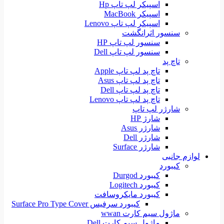
اسپیکر لپ تاپ Hp
اسپیکر MacBook
اسپیکر لپ تاپ Lenovo
سنسور اثرانگشت
سنسور لپ تاپ HP
سنسور لپ تاپ Dell
تاچ پد
تاچ پد لپ تاپ Apple
تاچ پد لپ تاپ Asus
تاچ پد لپ تاپ Dell
تاچ پد لپ تاپ Lenovo
شارژر لپ تاپ
شارژ HP
شارژر Asus
شارژر Dell
شارژر Surface
لوازم جانبی
کیبورد
کیبورد Durgod
کیبورد Logitech
کیبورد مایکروسافت
کیبورد سرفیس Surface Pro Type Cover
ماژول سیم کارت wwan
ماژول سیم کارت Dell