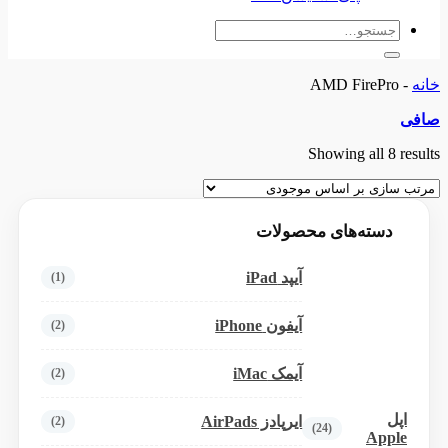
جستجو
برای:
خانه
-
AMD FirePro
صافی
Showing all 8 results
دسته‌های محصولات
آیپد iPad
(1)
آیفون iPhone
(2)
آیمک iMac
(2)
اپل
ایرپادز AirPads
(2)
(24)
Apple