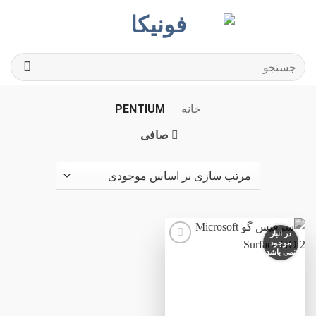
Ski
t
conten
جستجو
برای:
خانه
-
PENTIUM
صافی
در انبار
موجود
نمی باشد
افزودن
به
علاقه
مندی
ها