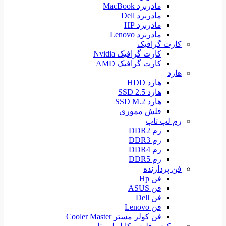
مادربرد MacBook
مادربرد Dell
مادربرد HP
مادربرد Lenovo
کارت گرافیک
کارت گرافیک Nvidia
کارت گرافیک AMD
هارد
هارد HDD
هارد SSD 2.5
هارد SSD M.2
فلش مموری
رم لپ تاپ
رم DDR2
رم DDR3
رم DDR4
رم DDR5
فن پردازنده
فن Hp
فن ASUS
فن Dell
فن Lenovo
فن کولر مستر Cooler Master