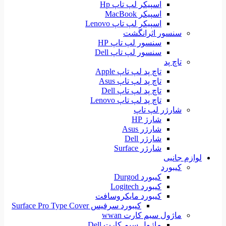
اسپیکر لپ تاپ Hp
اسپیکر MacBook
اسپیکر لپ تاپ Lenovo
سنسور اثرانگشت
سنسور لپ تاپ HP
سنسور لپ تاپ Dell
تاچ پد
تاچ پد لپ تاپ Apple
تاچ پد لپ تاپ Asus
تاچ پد لپ تاپ Dell
تاچ پد لپ تاپ Lenovo
شارژر لپ تاپ
شارژ HP
شارژر Asus
شارژر Dell
شارژر Surface
لوازم جانبی
کیبورد
کیبورد Durgod
کیبورد Logitech
کیبورد مایکروسافت
کیبورد سرفیس Surface Pro Type Cover
ماژول سیم کارت wwan
ماژول سیم کارت Dell