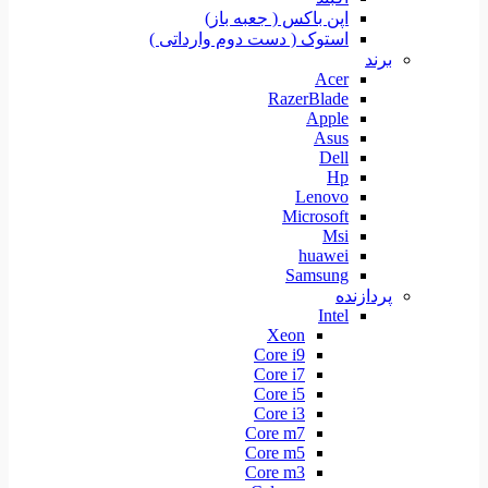
اپن باکس ( جعبه باز)
استوک ( دست دوم وارداتی )
برند
Acer
RazerBlade
Apple
Asus
Dell
Hp
Lenovo
Microsoft
Msi
huawei
Samsung
پردازنده
Intel
Xeon
Core i9
Core i7
Core i5
Core i3
Core m7
Core m5
Core m3