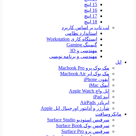
15 اینچ
16 اینچ
17 اینچ
18 اینچ
لپ تاپ بر اساس کاربرد
استاندارد نظامی
ایستگاه کاری Workstation
گیمینگ Gaming
مهندسی و 3D
مهندسی و برنامه نویسی
اپل
مک بوک پرو Macbook Pro
مک بوک ایر Macbook Air
آیفون iPhone
آیمک iMac
اپل واچ Apple Watch
آیپد iPad
ایرپادز AirPads
شارژر و آداپتور اورجینال اپل Apple
مایکروسافت
سرفیس استودیو Surface Studio
سرفیس بوک Surface Book
سرفیس پرو Surface Pro