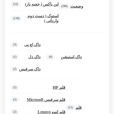
اپن باکس ( جعبه باز)
(52)
وضعیت
(206)
استوک ( دست دوم
(139)
وارداتی )
داک اچ پی
(3)
داک استیشن
داک دل
(1)
(6)
داک سرفیس
(2)
قلم HP
(2)
قلم سرفیس Microsoft
(5)
قلم
(11)
قلم لنوو Lenovo
(2)