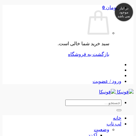
Skip
۰
تومان
0
در انبار
to
موجود
نمی باشد
content
سبد خرید شما خالی است.
بازگشت به فروشگاه
ورود / عضویت
جستجو
برای:
خانه
لپ تاپ
وضعیت
آکبند