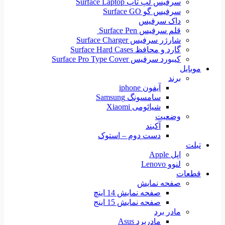
سرفیس لپ تاپ Surface Laptop
سرفیس گو Surface GO
داک سرفیس
قلم سرفیس Surface Pen
شارژر سرفیس Surface Charger
گارد و محافظ Surface Hard Cases
کیبورد سرفیس Surface Pro Type Cover
موبایل
برند
آیفون iphone
سامسونگ Samsung
شیائومی Xiaomi
وضعیت
آکبند
دست دوم – استوک
تبلت
اپل Apple
لنوو Lenovo
قطعات
صفحه نمایش
صفحه نمایش 14 اینچ
صفحه نمایش 15 اینج
مادر برد
مادربرد Asus