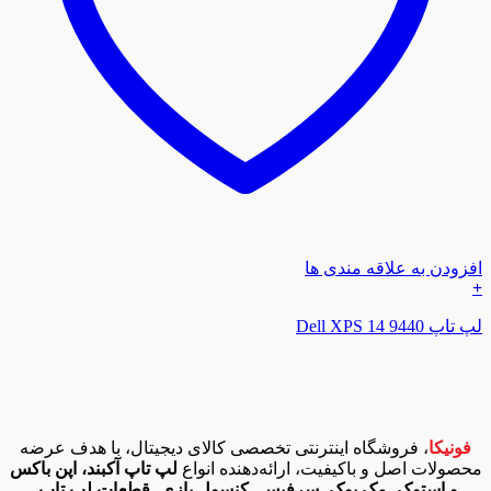
افزودن به علاقه مندی ها
+
لپ تاپ Dell XPS 14 9440
فونیکا
، فروشگاه اینترنتی تخصصی کالای دیجیتال، با هدف عرضه
محصولات اصل و باکیفیت، ارائه‌دهنده انواع
لپ تاپ آکبند، اپن باکس
و استوک
،
مک بوک
،
سرفیس
،
کنسول بازی
،
قطعات لپ تاپ
،