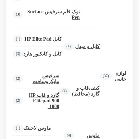
نوک قلم سرفیس Surface
(3)
Pen
کابل HP Elite Pad
(1)
کابل و مبدل
(4)
کابل و کانکتور هارد
(3)
لوازم
سرفیس
(37)
(2)
جانبی
مایکروسافت
کیف،قاب و
(4)
گارد (محافظ)
گارد و قاب HP
Elitepad 900
(2)
-1000
ماوس لاجیتک
(1)
ماوس
(4)