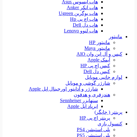
هاب ایسوس Asus
هاب انکر Anker
هاب یوگرین Ugreen
هاب اچ پی Hp
هاب دل Dell
هاب لنوو Lenovo
مانیتور
مانیتور HP
مانیتور Maya
کیس و آل این وان AIO
آیمک Apple
کیس اچ پی HP
کیس دل Dell
لوازم جانبی موبایل
شارژر گوشی و موبایل
شارژر و آداپتور اورجینال اپل Apple
هندزفری و هدفون
سنهایزر Sennheiser
ایرپاد اپل Apple
پرینتر ( چاپگر)
پرینتر اچ پی HP
کنسول بازی
پلی استیشن PS4
پلی استیشن PS5