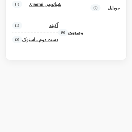
شیائومی Xiaomi
(1)
موبایل
(6)
آکبند
(1)
وضعیت
(6)
دست دوم - استوک
(5)