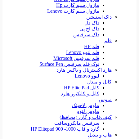
ماژول سیم کارت Hp
ماژول سیم کارت Lenovo
داک استیشن
داک دل
داک اچ پی
داک سرفیس
قلم
قلم HP
قلم لنوو Lenovo
قلم سرفیس Microsoft
نوک قلم سرفیس Surface Pen
هارد اکسترنال و باکس هارد
لنوو Lenovo
کابل و مبدل
کابل HP Elite Pad
کابل و کانکتور هارد
ماوس
ماوس لاجیتک
ماوس لنوو
کیف،قاب و گارد (محافظ)
سرفیس مایکروسافت
گارد و قاب HP Elitepad 900 -1000
هاب و تبدیل